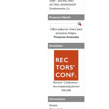
SAW - SEEING AND
ACTING WORKSHOP
Emolumentos
(1)
Pesquisa Rápida
Utilize palavras chave para
pesquisar Artigos.
Pesquisa Avançada
Novidades
Rectors' Conference -
Accompanying person
500,00€
Informações
Envios