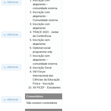
Inscrição com
Adicionar
alojamento –
comunidade externa
Inscrição com
alojamento -
Comunidade externa
Inscrição com
alojamento
TRACE 2023 - Jantar
Adicionar
da Conferência
Inscrição sem
alojamento
Optional social
programme only
Inscrição sem
alojamento –
comunidade externa
Adicionar
Inscrição Geral
VIII Fórum
Internacional das
Ciências da Educação
Física - Inscrição
XII FICEF - Estudantes
Comentários
Adicionar
Não existem comentários