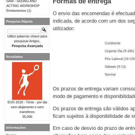
Formas de entrega
SAW - SEEING AND
ACTING WORKSHOP
Emolumentos
(1)
O envio das encomendas é efectuado
indicada, de acordo com um dos seg
Pesquisa Rápida
utilizador:
Utilize palavras chave para
pesquisar Artigos.
Continente
Pesquisa Avançada
Urgente Dia (9-18h)
Novidades
Pós-Laboral (19-22h
Sábado (9-13)
Normal
Os prazos de entrega variam consoa
modo de pagamento e disponibilida
EUG 2018 - Ténis - por dia
sem alojamento e sem
Os prazos de entrega são válidos 
transferes
ficam sujeitos à disponibilidade de
35,00€
Em caso de desvio do prazo de entre
Informações