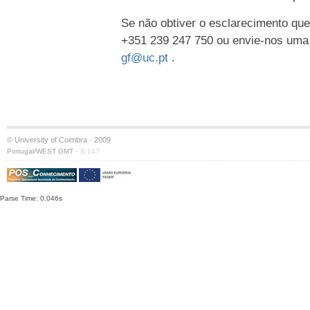
Se não obtiver o esclarecimento que
+351 239 247 750 ou envie-nos uma
gf@uc.pt
.
© University of Coimbra · 2009
·
Portugal/WEST GMT
S:147
Parse Time: 0.046s