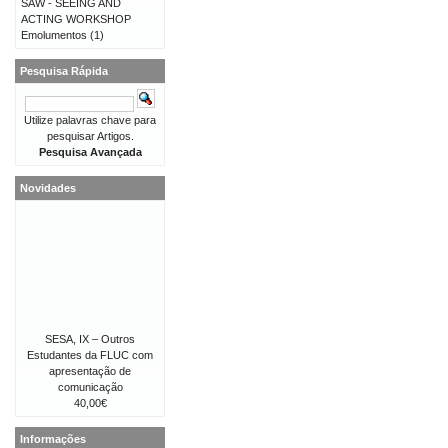
SAW - SEEING AND
ACTING WORKSHOP
Emolumentos
(1)
Pesquisa Rápida
Utilize palavras chave para
pesquisar Artigos.
Pesquisa Avançada
Novidades
SESA, IX – Outros
Estudantes da FLUC com
apresentação de
comunicação
40,00€
Informações