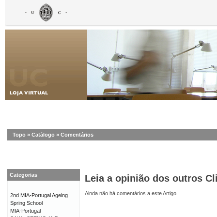
Topo
»
Catálogo
»
Comentários
Categorias
Leia a opinião dos outros Cl
Ainda não há comentários a este Artigo.
2nd MIA-Portugal Ageing
Spring School
MIA-Portugal