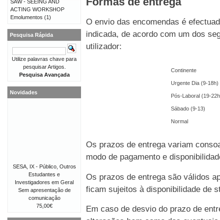
Formas de entrega
SAW - SEEING AND
ACTING WORKSHOP
Emolumentos
(1)
O envio das encomendas é efectuado
indicada, de acordo com um dos seg
Pesquisa Rápida
utilizador:
Utilize palavras chave para
pesquisar Artigos.
Continente
Pesquisa Avançada
Urgente Dia (9-18h)
Novidades
Pós-Laboral (19-22h
Sábado (9-13)
Normal
Os prazos de entrega variam consoa
modo de pagamento e disponibilida
SESA, IX - Público, Outros
Estudantes e
Os prazos de entrega são válidos 
Investigadores em Geral
ficam sujeitos à disponibilidade de
Sem apresentação de
comunicação
75,00€
Em caso de desvio do prazo de entre