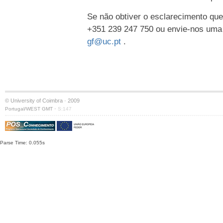
Se não obtiver o esclarecimento que
+351 239 247 750 ou envie-nos uma
gf@uc.pt
.
© University of Coimbra · 2009
·
Portugal/WEST GMT
S:147
Parse Time: 0.055s