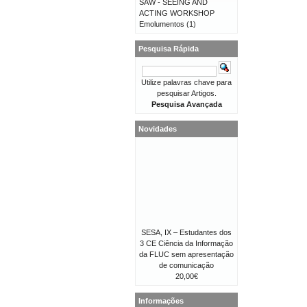
SAW - SEEING AND
ACTING WORKSHOP
Emolumentos
(1)
Pesquisa Rápida
Utilize palavras chave para
pesquisar Artigos.
Pesquisa Avançada
Novidades
SESA, IX – Estudantes dos
3 CE Ciência da Informação
da FLUC sem apresentação
de comunicação
20,00€
Informações