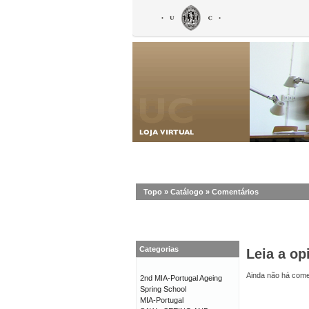
Topo
»
Catálogo
»
Comentários
Categorias
Leia a op
Ainda não há comen
2nd MIA-Portugal Ageing
Spring School
MIA-Portugal