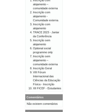
Inscrição com
alojamento –
comunidade externa
Inscrição com
alojamento -
Comunidade externa
Inscrição com
alojamento
TRACE 2023 - Jantar
da Conferência
Inscrição sem
alojamento
Optional social
programme only
Inscrição sem
alojamento –
comunidade externa
Inscrição Geral
VIII Fórum
Internacional das
Ciências da Educação
Física - Inscrição
XII FICEF - Estudantes
Comentários
Não existem comentários