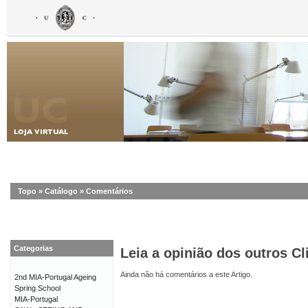
Topo
»
Catálogo
»
Comentários
Categorias
Leia a opinião dos outros Cl
Ainda não há comentários a este Artigo.
2nd MIA-Portugal Ageing
Spring School
MIA-Portugal