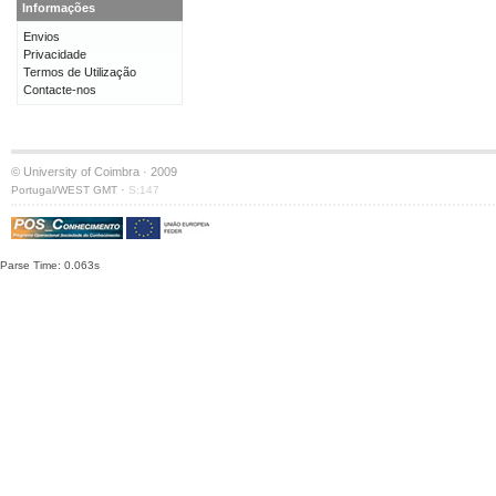
Informações
Envios
Privacidade
Termos de Utilização
Contacte-nos
© University of Coimbra · 2009
·
Portugal/WEST GMT
S:147
Parse Time: 0.063s