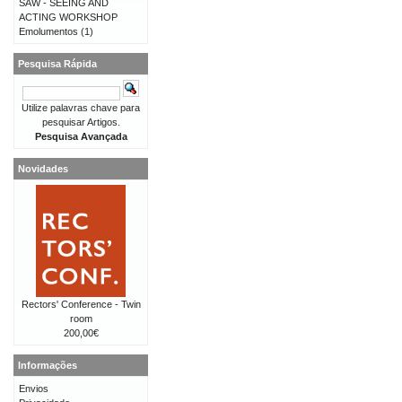
SAW - SEEING AND
ACTING WORKSHOP
Emolumentos
(1)
Pesquisa Rápida
Utilize palavras chave para
pesquisar Artigos.
Pesquisa Avançada
Novidades
Rectors' Conference - Twin
room
200,00€
Informações
Envios