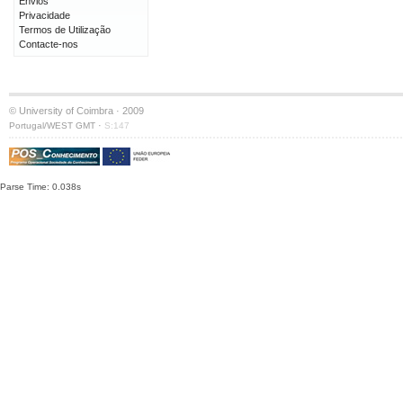
Envios
Privacidade
Termos de Utilização
Contacte-nos
© University of Coimbra · 2009
·
Portugal/WEST GMT
S:147
Parse Time: 0.038s