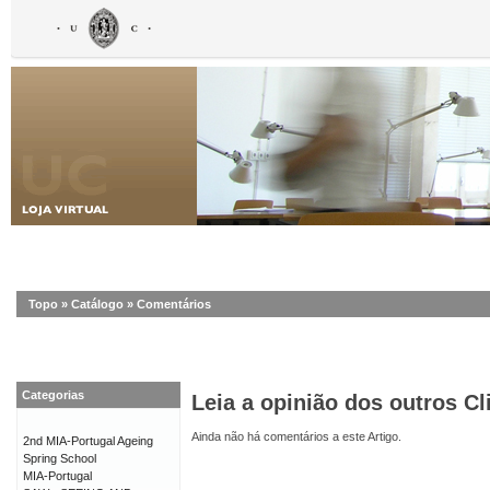
Topo
»
Catálogo
»
Comentários
Categorias
Leia a opinião dos outros Cl
Ainda não há comentários a este Artigo.
2nd MIA-Portugal Ageing
Spring School
MIA-Portugal