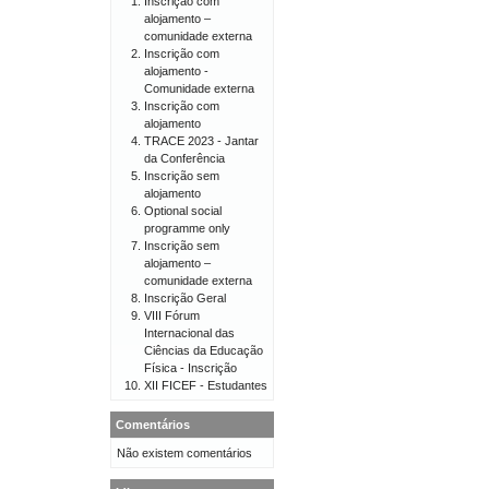
Inscrição com
alojamento –
comunidade externa
Inscrição com
alojamento -
Comunidade externa
Inscrição com
alojamento
TRACE 2023 - Jantar
da Conferência
Inscrição sem
alojamento
Optional social
programme only
Inscrição sem
alojamento –
comunidade externa
Inscrição Geral
VIII Fórum
Internacional das
Ciências da Educação
Física - Inscrição
XII FICEF - Estudantes
Comentários
Não existem comentários