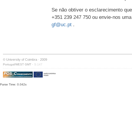
Se não obtiver o esclarecimento que
+351 239 247 750 ou envie-nos uma
gf@uc.pt
.
© University of Coimbra · 2009
·
Portugal/WEST GMT
S:147
Parse Time: 0.042s