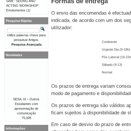
Formas de entrega
SAW - SEEING AND
ACTING WORKSHOP
Emolumentos
(1)
O envio das encomendas é efectuado
indicada, de acordo com um dos seg
Pesquisa Rápida
utilizador:
Utilize palavras chave para
pesquisar Artigos.
Continente
Pesquisa Avançada
Urgente Dia (9-18h)
Novidades
Pós-Laboral (19-22h
Sábado (9-13)
Normal
Os prazos de entrega variam consoa
modo de pagamento e disponibilida
SESA, IX – Outros
Estudantes com
Os prazos de entrega são válidos 
apresentação de
ficam sujeitos à disponibilidade de
comunicação
75,00€
Em caso de desvio do prazo de entre
Informações