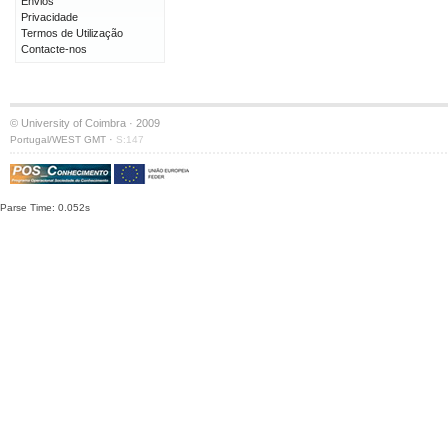
Envios
Privacidade
Termos de Utilização
Contacte-nos
© University of Coimbra · 2009
·
Portugal/WEST GMT
S:147
Parse Time: 0.052s