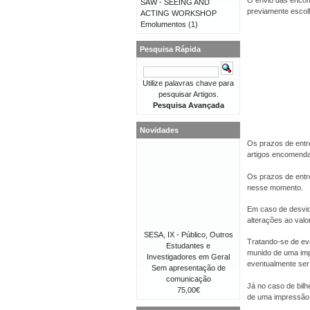
O envio das encom
SAW - SEEING AND
previamente escolhi
ACTING WORKSHOP
Emolumentos
(1)
Pesquisa Rápida
Utilize palavras chave para
pesquisar Artigos.
Pesquisa Avançada
Novidades
Os prazos de entr
artigos encomend
Os prazos de entr
nesse momento.
Em caso de desvio
alterações ao val
SESA, IX - Público, Outros
Tratando-se de eve
Estudantes e
munido de uma imp
Investigadores em Geral
eventualmente ser 
Sem apresentação de
comunicação
Já no caso de bilh
75,00€
de uma impressão 