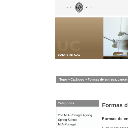
Topo
»
Catálogo
»
Formas de entrega, cance
Categorias
Formas d
2nd MIA-Portugal Ageing
Formas de en
Spring School
MIA-Portugal