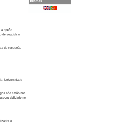
Idiomas
r a opção
o de seguida o
ata de recepção
a: Universidade
tigos não estão nas
esponsabilidade no
lizador e