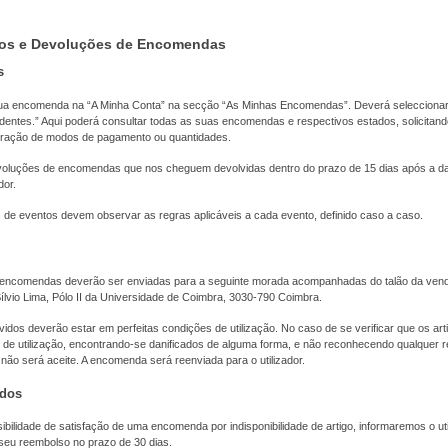
os e Devoluções de Encomendas
s
ua encomenda na “A Minha Conta” na secção “As Minhas Encomendas”. Deverá selecciona
ntes.” Aqui poderá consultar todas as suas encomendas e respectivos estados, solicitand
eração de modos de pagamento ou quantidades.
voluções de encomendas que nos cheguem devolvidas dentro do prazo de 15 dias após a d
dor.
de eventos devem observar as regras aplicáveis a cada evento, definido caso a caso.
encomendas deverão ser enviadas para a seguinte morada acompanhadas do talão da vend
lvio Lima, Pólo II da Universidade de Coimbra, 3030-790 Coimbra.
idos deverão estar em perfeitas condições de utilização. No caso de se verificar que os ar
 de utilização, encontrando-se danificados de alguma forma, e não reconhecendo qualquer r
 não será aceite. A encomenda será reenviada para o utilizador.
ados
bilidade de satisfação de uma encomenda por indisponibilidade de artigo, informaremos o uti
eu reembolso no prazo de 30 dias.