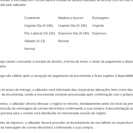
endas é efectuado por correio para a morada de destino indicada, de acordo com um dos s
do pelo utilizador:
Continente
Madeira e Açores
Estrangeiro
Urgente Dia (9-18h)
Urgente Dia (9-18h)
Urgente
Pós-Laboral (19-22h)
Expresso Dia (9-18h)
Expresso
Sábado (9-13)
Normal
Normal
ega variam consoante a morada de destino, a forma de envio, o modo de pagamento e dispon
ados.
ega são válidos após a recepção do pagamento da encomenda e ficam sujeitos à disponibili
 do prazo de entrega, o utilizador será informado das respectivas alterações bem como das
or da encomenda, sendo a encomenda somente processada após confirmação com o próprio u
ntos, o utilizador deverá efectuar o registo no mesmo, imediatamente antes do início da pri
ressão da mensagem de correio electrónico confirmando a sua compra. A documentação q
prevista para o evento será distribuída na mencionada sessão de registo.
etes de ingresso, o utilizador deverá proceder ao levantamento do seu bilhete na respectiva b
da mensagem de correio electrónico confirmando a sua compra.