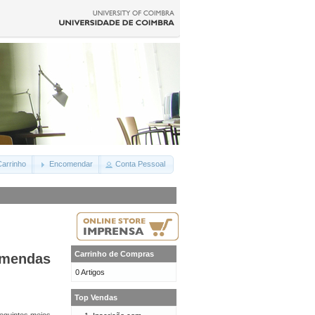
arrinho
Encomendar
Conta Pessoal
Carrinho de Compras
omendas
0 Artigos
Top Vendas