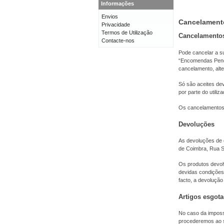
Informações
Envios
Cancelament
Privacidade
Termos de Utilização
Cancelamento
Contacte-nos
Pode cancelar a s
“Encomendas Pende
cancelamento, alt
Só são aceites de
por parte do utiliza
Os cancelamentos 
Devoluções
As devoluções de 
de Coimbra, Rua Sí
Os produtos devolv
devidas condições
facto, a devolução
Artigos esgot
No caso da impossi
procederemos ao s