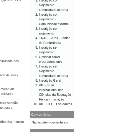
eguintes meios
Inscrição com
alojamento –
comunidade externa
Inscrição com
alojamento -
Comunidade externa
Inscrição com
alojamento
TRACE 2023 - Jantar
da Conferência
Inscrição sem
alojamento
Optional social
ibilidade dos
programme only
Inscrição sem
alojamento –
dade de stock
comunidade externa
Inscrição Geral
VIII Fórum
 eventuais
Internacional das
tilizador.
Ciências da Educação
Física - Inscrição
meira sessão,
XII FICEF - Estudantes
ue possa
Comentários
ilheteira, munido
Não existem comentários