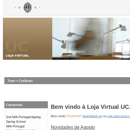
Topo
»
Catálogo
Categorias
Bem vindo à Loja Virtual UC
Visitante!
Bem vindo
Autentique-se
ou
crie uma nova 
2nd MIA-Portugal Ageing
Spring School
MIA-Portugal
Novidades de Agosto