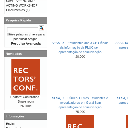
SAW - SEEING AND
ACTING WORKSHOP
Emolumentos
(1)
Pesquisa Rápida
Utilize palavras chave para
pesquisar Artigos.
SESA, IX – Estudantes dos 3 CE Ciência
SESA, IX
Pesquisa Avançada
da Informação da FLUC sem
apres
apresentação de comunicação
Novidades
20,00€
Rectors' Conference -
SESA, IX - Público, Outros Estudantes e
SESA, I
Single room
Investigadores em Geral Sem
apres
260,00€
apresentação de comunicação
75,00€
Informações
Envios