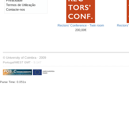
Privacidade
Termos de Utilização
Contacte-nos
Rectors' Conference - Twin room
Rectors'
200,00€
© University of Coimbra · 2009
·
Portugal/WEST GMT
S:147
Parse Time: 0.051s