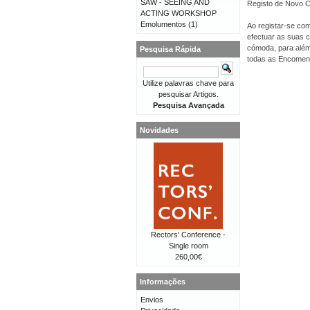
SAW - SEEING AND
Registo de Novo Cl
ACTING WORKSHOP
Emolumentos
(1)
Ao registar-se com
efectuar as suas 
cómoda, para além 
Pesquisa Rápida
todas as Encomen
Utilize palavras chave para
pesquisar Artigos.
Pesquisa Avançada
Novidades
Rectors' Conference -
Single room
260,00€
Informações
Envios