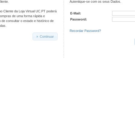
iente.
Autentique-se com os seus Dados.
o Cliente da Loja Virtual UC.PT poderá
E-Mail:
compras de uma forma rápida e
Password:
de consultar o estado e histórico de
das.
Recordar Password?
Continuar