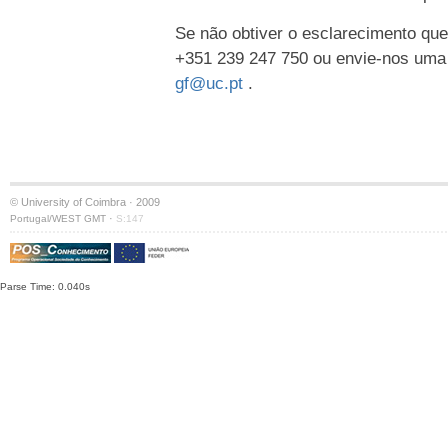
Se não obtiver o esclarecimento que
+351 239 247 750 ou envie-nos uma
gf@uc.pt
.
© University of Coimbra · 2009
·
Portugal/WEST GMT
S:147
Parse Time: 0.040s