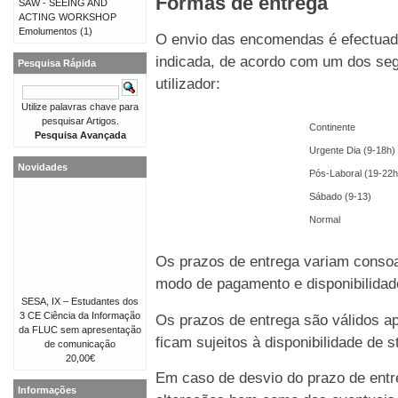
Formas de entrega
SAW - SEEING AND
ACTING WORKSHOP
Emolumentos
(1)
O envio das encomendas é efectuado
indicada, de acordo com um dos seg
Pesquisa Rápida
utilizador:
Utilize palavras chave para
pesquisar Artigos.
Continente
Pesquisa Avançada
Urgente Dia (9-18h)
Novidades
Pós-Laboral (19-22h
Sábado (9-13)
Normal
Os prazos de entrega variam consoa
modo de pagamento e disponibilida
SESA, IX – Estudantes dos
3 CE Ciência da Informação
Os prazos de entrega são válidos 
da FLUC sem apresentação
ficam sujeitos à disponibilidade de
de comunicação
20,00€
Em caso de desvio do prazo de entre
Informações