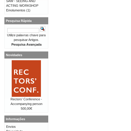
SAW - SEEING AND
ACTING WORKSHOP
Emolumentos
(1)
Pesquisa Rápida
Utilize palavras chave para
pesquisar Artigos.
Pesquisa Avançada
Novidades
Rectors' Conference -
Accompanying person
500,00€
Informações
Envios