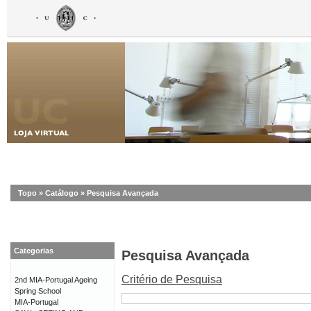
Topo
»
Catálogo
»
Pesquisa Avançada
Categorias
Pesquisa Avançada
Critério de Pesquisa
2nd MIA-Portugal Ageing
Spring School
MIA-Portugal