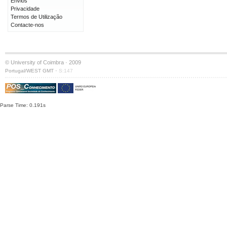
Envios
Privacidade
Termos de Utilização
Contacte-nos
© University of Coimbra · 2009
·
Portugal/WEST GMT
S:147
Parse Time: 0.191s