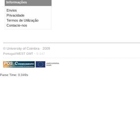
Informações
Envios
Privacidade
Termos de Utilização
Contacte-nos
© University of Coimbra · 2009
·
Portugal/WEST GMT
S:147
Parse Time: 0.049s