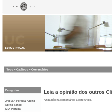
Topo
»
Catálogo
»
Comentários
Categorias
Leia a opinião dos outros Cl
Ainda não há comentários a este Artigo.
2nd MIA-Portugal Ageing
Spring School
MIA-Portugal