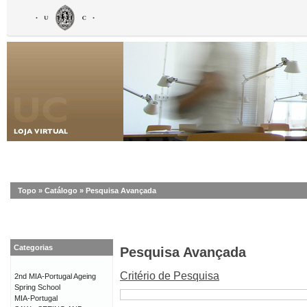
Topo
»
Catálogo
»
Pesquisa Avançada
Categorias
Pesquisa Avançada
Critério de Pesquisa
2nd MIA-Portugal Ageing
Spring School
MIA-Portugal