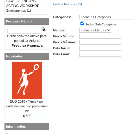
SAW - SEEING AND
Ajuda à Pesquisa
[?]
ACTING WORKSHOP
Emolumentos
(1)
Categorias:
Pesquisa Rápida
Incluir Sub-Categorias
Marcas:
Utilize palavras chave para
Preço Mínimo:
pesquisar Artigos.
Preço Máximo:
Pesquisa Avançada
Data Inicial:
Data Final:
Novidades
EUG 2018 - Ténis - por
cada dia que não pretendam
vir
6,50€
Informações