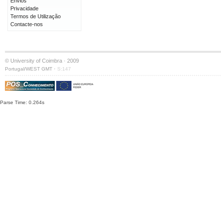
Envios
Privacidade
Termos de Utilização
Contacte-nos
© University of Coimbra · 2009
·
Portugal/WEST GMT
S:147
Parse Time: 0.264s