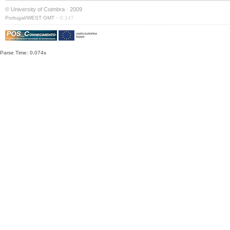
© University of Coimbra · 2009
·
Portugal/WEST GMT
S:147
Parse Time: 0.074s