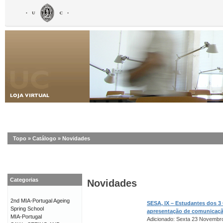
Topo
»
Catálogo
»
Novidades
Categorias
Novidades
2nd MIA-Portugal Ageing
SESA, IX – Estudantes dos 3
Spring School
apresentação de comunicaç
MIA-Portugal
Adicionado: Sexta 23 Novembr