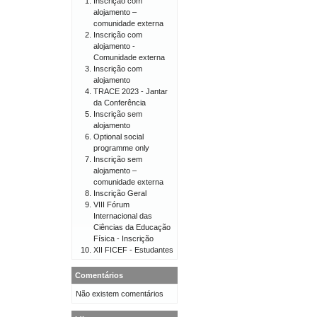
Inscrição com
alojamento –
comunidade externa
Inscrição com
alojamento -
Comunidade externa
Inscrição com
alojamento
TRACE 2023 - Jantar
da Conferência
Inscrição sem
alojamento
Optional social
programme only
Inscrição sem
alojamento –
comunidade externa
Inscrição Geral
VIII Fórum
Internacional das
Ciências da Educação
Física - Inscrição
XII FICEF - Estudantes
Comentários
Não existem comentários