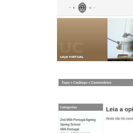
Topo
»
Catálogo
»
Comentários
Categorias
Leia a op
Ainda não há comen
2nd MIA-Portugal Ageing
Spring School
MIA-Portugal