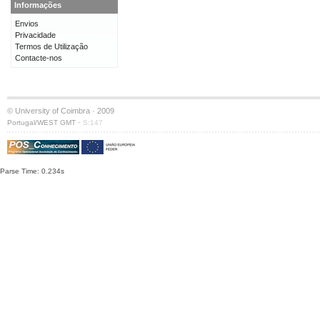
Informações
Envios
Privacidade
Termos de Utilização
Contacte-nos
© University of Coimbra · 2009
·
Portugal/WEST GMT
S:147
Parse Time: 0.234s