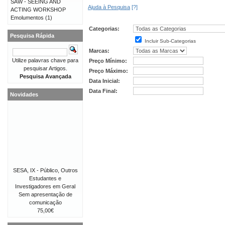
SAW - SEEING AND
Ajuda à Pesquisa
[?]
ACTING WORKSHOP
Emolumentos
(1)
Categorias:
Pesquisa Rápida
Incluir Sub-Categorias
Marcas:
Utilize palavras chave para
Preço Mínimo:
pesquisar Artigos.
Preço Máximo:
Pesquisa Avançada
Data Inicial:
Data Final:
Novidades
SESA, IX - Público, Outros
Estudantes e
Investigadores em Geral
Sem apresentação de
comunicação
75,00€