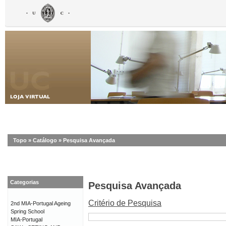
Topo
»
Catálogo
»
Pesquisa Avançada
Categorias
Pesquisa Avançada
Critério de Pesquisa
2nd MIA-Portugal Ageing
Spring School
MIA-Portugal