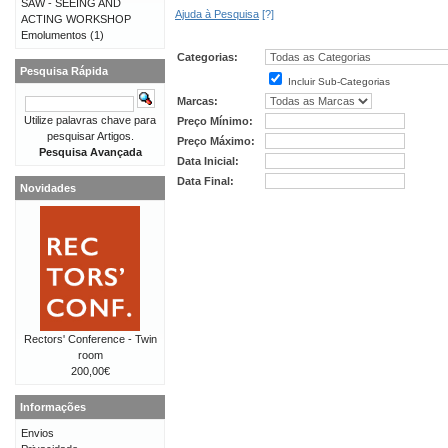
SAW - SEEING AND
Ajuda à Pesquisa
[?]
ACTING WORKSHOP
Emolumentos
(1)
Categorias:
Pesquisa Rápida
Incluir Sub-Categorias
Marcas:
Utilize palavras chave para
Preço Mínimo:
pesquisar Artigos.
Preço Máximo:
Pesquisa Avançada
Data Inicial:
Data Final:
Novidades
Rectors' Conference - Twin
room
200,00€
Informações
Envios