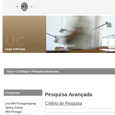
Topo
»
Catálogo
»
Pesquisa Avançada
Categorias
Pesquisa Avançada
Critério de Pesquisa
2nd MIA-Portugal Ageing
Spring School
MIA-Portugal