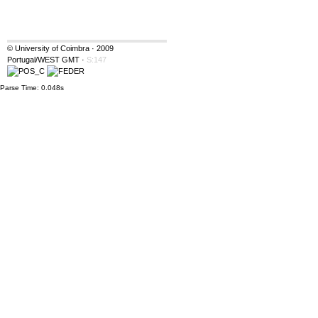
© University of Coimbra · 2009
Portugal/WEST GMT
·
S:147
Parse Time: 0.048s