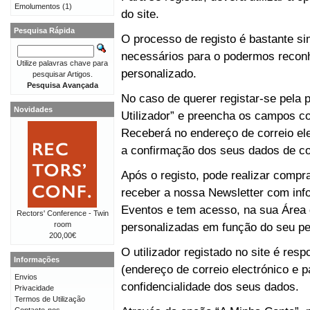
Emolumentos
(1)
do site.
Pesquisa Rápida
O processo de registo é bastante 
necessários para o podermos reconh
Utilize palavras chave para
personalizado.
pesquisar Artigos.
Pesquisa Avançada
No caso de querer registar-se pela p
Novidades
Utilizador” e preencha os campos co
Receberá no endereço de correio e
a confirmação dos seus dados de co
Após o registo, pode realizar compr
receber a nossa Newsletter com in
Eventos e tem acesso, na sua Área 
Rectors' Conference - Twin
room
personalizadas em função do seu perf
200,00€
O utilizador registado no site é re
Informações
(endereço de correio electrónico e p
Envios
confidencialidade dos seus dados.
Privacidade
Termos de Utilização