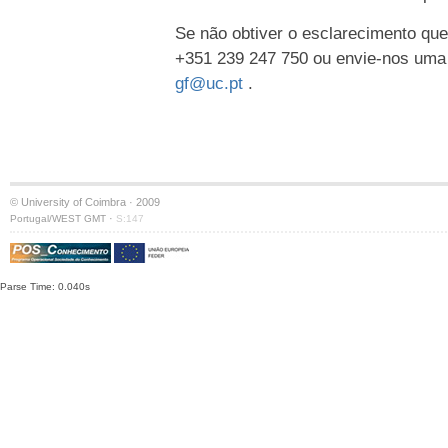
Se não obtiver o esclarecimento que
+351 239 247 750 ou envie-nos uma
gf@uc.pt
.
© University of Coimbra · 2009
·
Portugal/WEST GMT
S:147
Parse Time: 0.040s