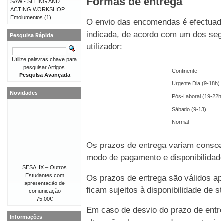
Formas de entrega
SAW - SEEING AND
ACTING WORKSHOP
Emolumentos
(1)
O envio das encomendas é efectuado
indicada, de acordo com um dos seg
Pesquisa Rápida
utilizador:
Utilize palavras chave para
pesquisar Artigos.
Continente
Pesquisa Avançada
Urgente Dia (9-18h)
Novidades
Pós-Laboral (19-22h
Sábado (9-13)
Normal
Os prazos de entrega variam consoa
modo de pagamento e disponibilida
SESA, IX – Outros
Estudantes com
Os prazos de entrega são válidos 
apresentação de
ficam sujeitos à disponibilidade de
comunicação
75,00€
Em caso de desvio do prazo de entre
Informações