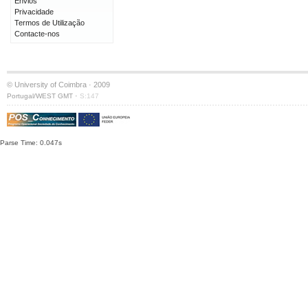
Envios
Privacidade
Termos de Utilização
Contacte-nos
© University of Coimbra · 2009
·
Portugal/WEST GMT
S:147
Parse Time: 0.047s