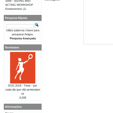
SAW - SEEING AND
ACTING WORKSHOP
Emolumentos
(1)
Pesquisa Rápida
Utilize palavras chave para
pesquisar Artigos.
Pesquisa Avançada
Novidades
EUG 2018 - Ténis - por
cada dia que não pretendam
vir
6,50€
Informações