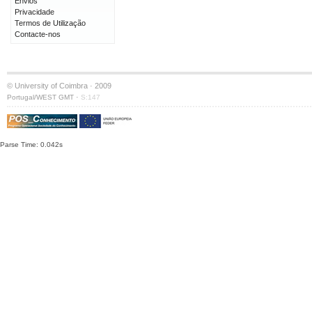
Envios
Privacidade
Termos de Utilização
Contacte-nos
© University of Coimbra · 2009
·
Portugal/WEST GMT
S:147
Parse Time: 0.042s