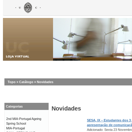
Topo
»
Catálogo
»
Novidades
Categorias
Novidades
2nd MIA-Portugal Ageing
SESA, IX – Estudantes dos 3
Spring School
apresentação de comunicaç
MIA-Portugal
Adicionado: Sexta 23 Novembr