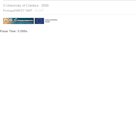
© University of Coimbra · 2009
·
Portugal/WEST GMT
S:147
Parse Time: 0.066s