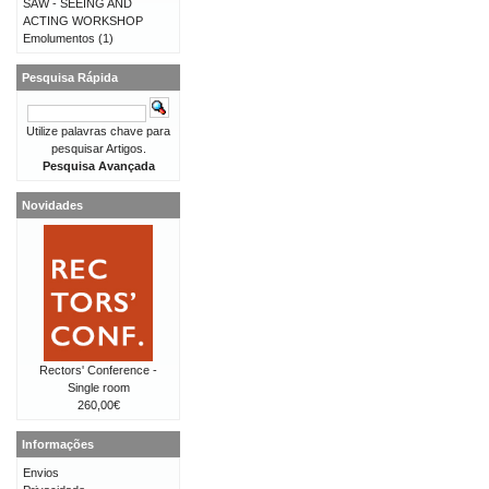
SAW - SEEING AND
ACTING WORKSHOP
Emolumentos
(1)
Pesquisa Rápida
Utilize palavras chave para
pesquisar Artigos.
Pesquisa Avançada
Novidades
Rectors' Conference -
Single room
260,00€
Informações
Envios