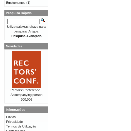
Emolumentos
(1)
Pesquisa Rápida
Utilize palavras chave para
pesquisar Artigos.
Pesquisa Avançada
Novidades
Rectors' Conference -
Accompanying person
500,00€
Informações
Envios
Privacidade
Termos de Utilização