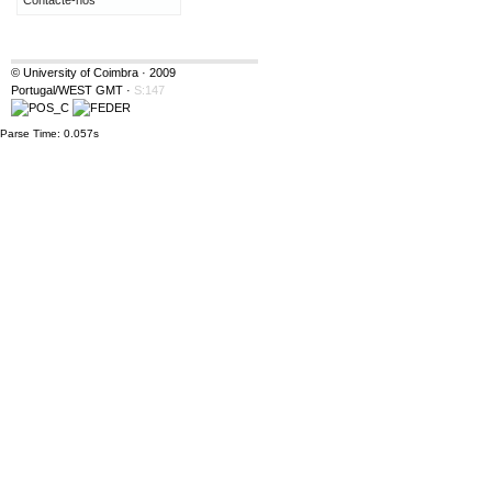
Contacte-nos
© University of Coimbra · 2009
Portugal/WEST GMT
·
S:147
Parse Time: 0.057s