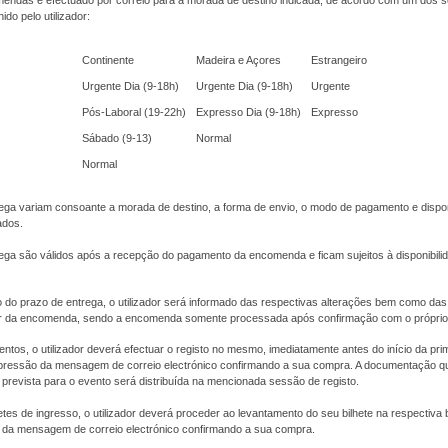
endas é efectuado por correio para a morada de destino indicada, de acordo com um dos s
do pelo utilizador:
Continente
Madeira e Açores
Estrangeiro
Urgente Dia (9-18h)
Urgente Dia (9-18h)
Urgente
Pós-Laboral (19-22h)
Expresso Dia (9-18h)
Expresso
Sábado (9-13)
Normal
Normal
ega variam consoante a morada de destino, a forma de envio, o modo de pagamento e dispon
ados.
ega são válidos após a recepção do pagamento da encomenda e ficam sujeitos à disponibili
 do prazo de entrega, o utilizador será informado das respectivas alterações bem como das
or da encomenda, sendo a encomenda somente processada após confirmação com o próprio u
ntos, o utilizador deverá efectuar o registo no mesmo, imediatamente antes do início da pri
ressão da mensagem de correio electrónico confirmando a sua compra. A documentação q
prevista para o evento será distribuída na mencionada sessão de registo.
etes de ingresso, o utilizador deverá proceder ao levantamento do seu bilhete na respectiva b
da mensagem de correio electrónico confirmando a sua compra.