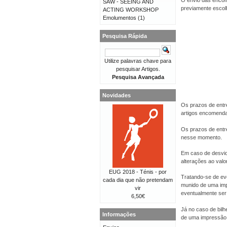
O envio das encom
SAW - SEEING AND
previamente escolhi
ACTING WORKSHOP
Emolumentos
(1)
Pesquisa Rápida
Utilize palavras chave para
pesquisar Artigos.
Pesquisa Avançada
Novidades
Os prazos de entr
artigos encomend
Os prazos de entr
nesse momento.
Em caso de desvio
alterações ao val
EUG 2018 - Ténis - por
Tratando-se de eve
cada dia que não pretendam
munido de uma imp
vir
eventualmente ser 
6,50€
Já no caso de bilh
Informações
de uma impressão 