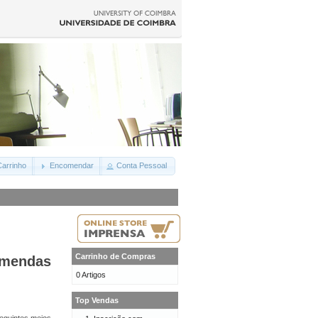
arrinho
Encomendar
Conta Pessoal
Carrinho de Compras
omendas
0 Artigos
Top Vendas