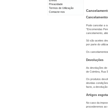
Envios
Privacidade
Termos de Utilização
Cancelament
Contacte-nos
Cancelamento
Pode cancelar a s
“Encomendas Pende
cancelamento, alt
Só são aceites de
por parte do utiliza
Os cancelamentos 
Devoluções
As devoluções de 
de Coimbra, Rua Sí
Os produtos devolv
devidas condições
facto, a devolução
Artigos esgot
No caso da impossi
procederemos ao s