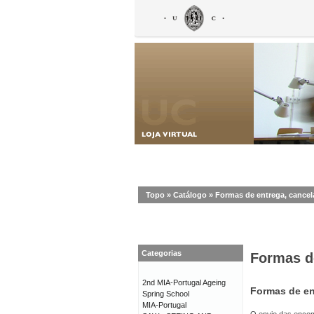
Topo
»
Catálogo
»
Formas de entrega, cance
Categorias
Formas d
2nd MIA-Portugal Ageing
Formas de en
Spring School
MIA-Portugal