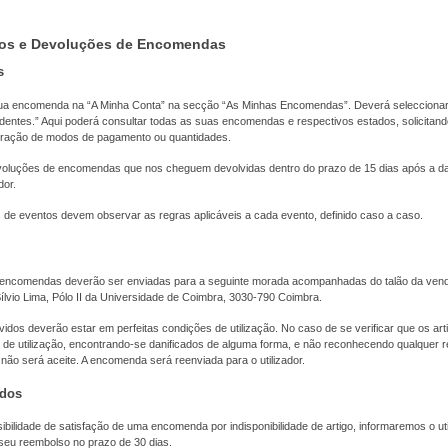
os e Devoluções de Encomendas
s
ua encomenda na “A Minha Conta” na secção “As Minhas Encomendas”. Deverá selecciona
ntes.” Aqui poderá consultar todas as suas encomendas e respectivos estados, solicitand
eração de modos de pagamento ou quantidades.
voluções de encomendas que nos cheguem devolvidas dentro do prazo de 15 dias após a d
dor.
de eventos devem observar as regras aplicáveis a cada evento, definido caso a caso.
encomendas deverão ser enviadas para a seguinte morada acompanhadas do talão da vend
lvio Lima, Pólo II da Universidade de Coimbra, 3030-790 Coimbra.
idos deverão estar em perfeitas condições de utilização. No caso de se verificar que os ar
 de utilização, encontrando-se danificados de alguma forma, e não reconhecendo qualquer r
 não será aceite. A encomenda será reenviada para o utilizador.
ados
bilidade de satisfação de uma encomenda por indisponibilidade de artigo, informaremos o uti
eu reembolso no prazo de 30 dias.