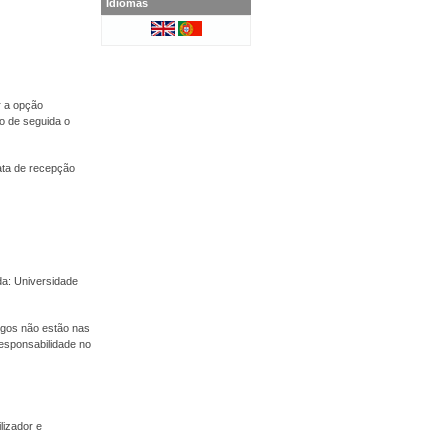
Idiomas
r a opção
o de seguida o
ata de recepção
a: Universidade
tigos não estão nas
esponsabilidade no
lizador e