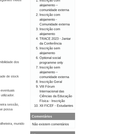
eguintes meios
Inscrição com
alojamento –
comunidade externa
Inscrição com
alojamento -
Comunidade externa
Inscrição com
alojamento
TRACE 2023 - Jantar
da Conferência
Inscrição sem
alojamento
Optional social
ibilidade dos
programme only
Inscrição sem
alojamento –
dade de stock
comunidade externa
Inscrição Geral
VIII Fórum
 eventuais
Internacional das
tilizador.
Ciências da Educação
Física - Inscrição
meira sessão,
XII FICEF - Estudantes
ue possa
Comentários
ilheteira, munido
Não existem comentários