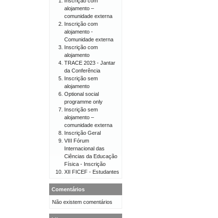
Inscrição com
alojamento –
comunidade externa
Inscrição com
alojamento -
Comunidade externa
Inscrição com
alojamento
TRACE 2023 - Jantar
da Conferência
Inscrição sem
alojamento
Optional social
programme only
Inscrição sem
alojamento –
comunidade externa
Inscrição Geral
VIII Fórum
Internacional das
Ciências da Educação
Física - Inscrição
XII FICEF - Estudantes
Comentários
Não existem comentários