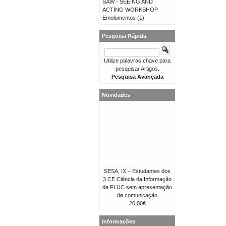
SAW - SEEING AND
ACTING WORKSHOP
Emolumentos
(1)
Pesquisa Rápida
Utilize palavras chave para
pesquisar Artigos.
Pesquisa Avançada
Novidades
SESA, IX – Estudantes dos
3 CE Ciência da Informação
da FLUC sem apresentação
de comunicação
20,00€
Informações