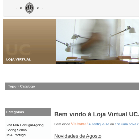
Topo
»
Catálogo
Categorias
Bem vindo à Loja Virtual UC
Visitante!
Bem vindo
Autentique-se
ou
crie uma nova 
2nd MIA-Portugal Ageing
Spring School
MIA-Portugal
Novidades de Agosto