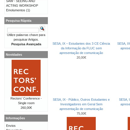
SAW - SEEING AND
ACTING WORKSHOP
Emolumentos
(1)
Pesquisa Rápida
Utilize palavras chave para
pesquisar Artigos.
SESA, IX – Estudantes dos 3 CE Ciência
SESA, IX
Pesquisa Avançada
da Informação da FLUC sem
apres
apresentação de comunicação
Novidades
20,00€
Rectors' Conference -
SESA, IX - Público, Outros Estudantes e
SESA, I
Single room
Investigadores em Geral Sem
apres
260,00€
apresentação de comunicação
75,00€
Informações
Envios