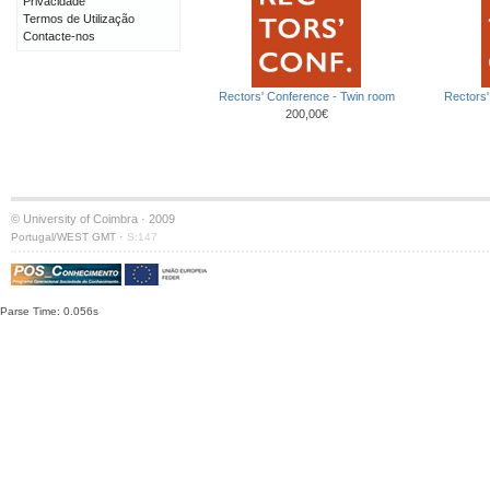
Privacidade
Termos de Utilização
Contacte-nos
Rectors' Conference - Twin room
Rectors'
200,00€
© University of Coimbra · 2009
·
Portugal/WEST GMT
S:147
Parse Time: 0.056s