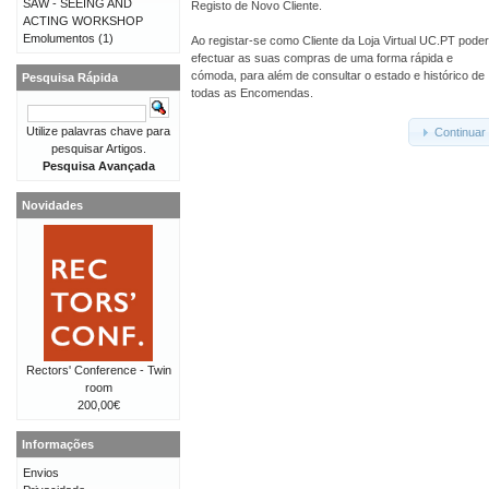
SAW - SEEING AND
Registo de Novo Cliente.
ACTING WORKSHOP
Emolumentos
(1)
Ao registar-se como Cliente da Loja Virtual UC.PT pode
efectuar as suas compras de uma forma rápida e
cómoda, para além de consultar o estado e histórico de
Pesquisa Rápida
todas as Encomendas.
Utilize palavras chave para
Continuar
pesquisar Artigos.
Pesquisa Avançada
Novidades
Rectors' Conference - Twin
room
200,00€
Informações
Envios