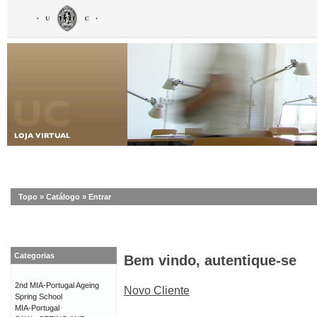
Topo
»
Catálogo
»
Entrar
Categorias
Bem vindo, autentique-se
2nd MIA-Portugal Ageing
Novo Cliente
Spring School
MIA-Portugal