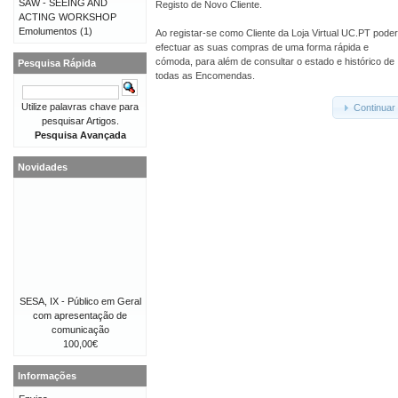
SAW - SEEING AND
Registo de Novo Cliente.
ACTING WORKSHOP
Emolumentos
(1)
Ao registar-se como Cliente da Loja Virtual UC.PT pode
efectuar as suas compras de uma forma rápida e
cómoda, para além de consultar o estado e histórico de
Pesquisa Rápida
todas as Encomendas.
Utilize palavras chave para
Continuar
pesquisar Artigos.
Pesquisa Avançada
Novidades
SESA, IX - Público em Geral
com apresentação de
comunicação
100,00€
Informações