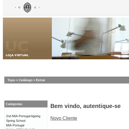
Topo
»
Catálogo
»
Entrar
Categorias
Bem vindo, autentique-se
2nd MIA-Portugal Ageing
Novo Cliente
Spring School
MIA-Portugal