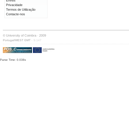
Envios
Privacidade
Termos de Utilização
Contacte-nos
© University of Coimbra · 2009
·
Portugal/WEST GMT
S:147
Parse Time: 0.038s