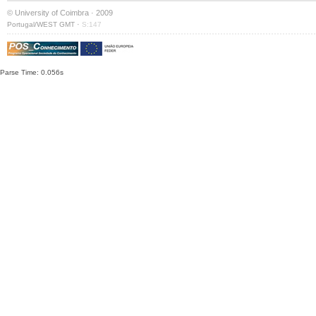
© University of Coimbra · 2009
·
Portugal/WEST GMT
S:147
Parse Time: 0.056s