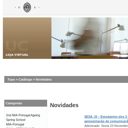
Topo
»
Catálogo
»
Novidades
Categorias
Novidades
2nd MIA-Portugal Ageing
SESA, IX – Estudantes dos 3
Spring School
apresentação de comunicaç
MIA-Portugal
Adicionado: Sexta 23 Novembr