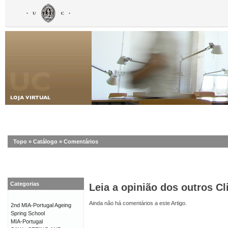
Topo
»
Catálogo
»
Comentários
Categorias
Leia a opinião dos outros Cl
Ainda não há comentários a este Artigo.
2nd MIA-Portugal Ageing
Spring School
MIA-Portugal