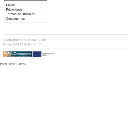
Envios
Privacidade
Termos de Utilização
Contacte-nos
© University of Coimbra · 2009
·
Portugal/WEST GMT
S:147
Parse Time: 0.056s